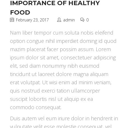
IMPORTANCE OF HEALTHY
FOOD
February 23, 2017
admin
0
Nam liber tempor cum soluta nobis eleifend
option congue nihil imperdiet doming id quod
mazim placerat facer possim assum. Lorem
ipsum dolor sit amet, consectetuer adipiscing
elit, sed diam nonummy nibh euismod
tincidunt ut laoreet dolore magna aliquam
erat volutpat. Ut wisi enim ad minim veniam,
quis nostrud exerci tation ullamcorper
suscipit lobortis nisl ut aliquip ex ea
commodo consequat.
Duis autem vel eum iriure dolor in hendrerit in
vulputate velit esse molestie consequat, vel